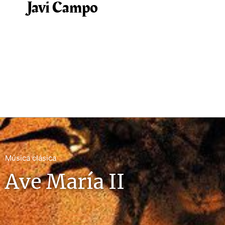
Javi Campo
Música clásica
Ave María II