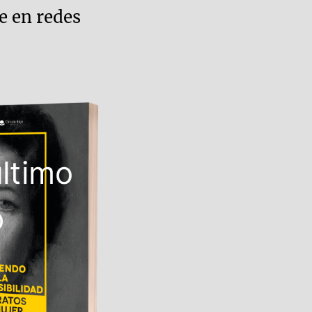
 en redes
último
o