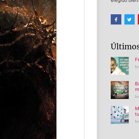
elegido bien
Últimos
F
Le
B
m
Le
M
t
Le