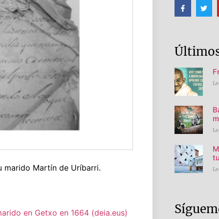
Últimos
F
Le
B
m
Le
M
t
u marido Martín de Uríbarri.
Le
Sígueme
marido en Getxo en 1664 (deia.eus)