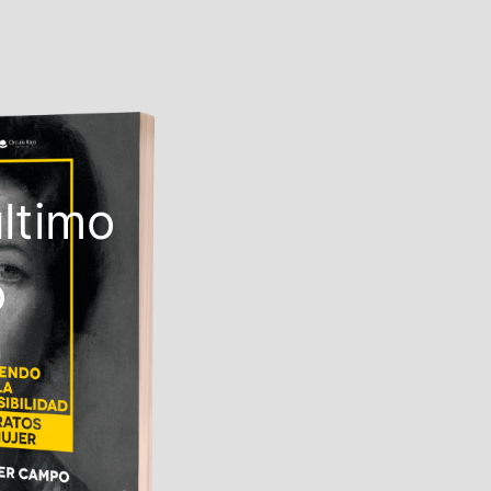
último
o