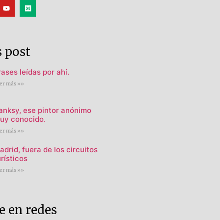
 post
rases leídas por ahí.
er más »»
anksy, ese pintor anónimo
uy conocido.
er más »»
adrid, fuera de los circuitos
urísticos
er más »»
 en redes