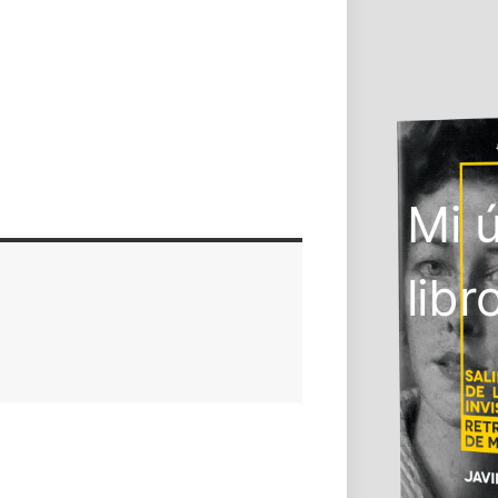
Mi 
libr