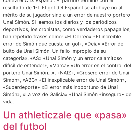
contra el C.D. Español. El partido terminó con el
resultado de 1-1. El gol del Español se atribuye no al
mérito de su jugador sino a un error de nuestro portero
Unai Simón. Si leemos los diarios y los periódicos
deportivos, los cronistas, como verdaderos papagallos,
han repetido frases como: «El Correo» «El increible
error de Simón que cuesta un gol», «Deia» «Error de
bulto de Unai Simón. Un fallo impropio de su
categoría», «AS» «Unai Simón y un error calamitoso
difícil de entender», «Marca» «Un error en el control del
portero Unai Simón…», «NAIZ», «Grosero error de Unai
Simón», «ABC» «El inexplicable error de Unai Simón»,
«Superdeporte» «El error más inoportuno de Unai
Simón», «La voz de Galicia» «Unai Simón «inseguro» de
vida.
Un athleticzale que «pasa»
del futbol